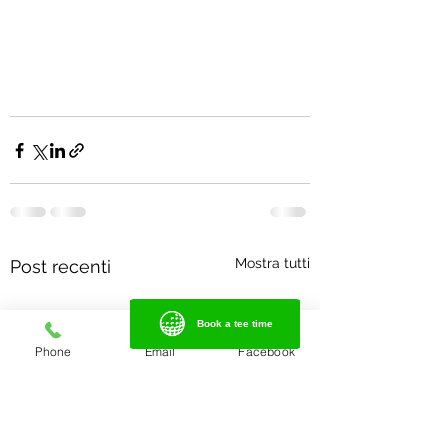
Mostra tutti
Post recenti
Book a tee time
Book a tee time
Phone
Email
Facebook