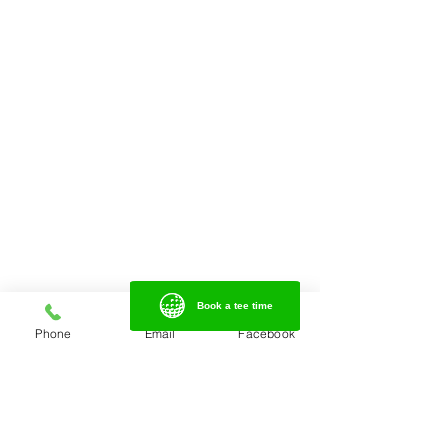
Book a tee time
Book a tee time
Phone
Email
Facebook