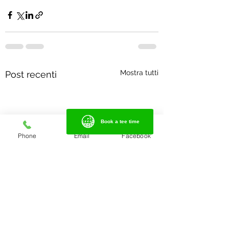
Mostra tutti
Post recenti
Book a tee time
Book a tee time
Phone
Email
Facebook