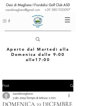
Oasi di Magliano I Fiordalisi Golf Club ASD
oasidimagliano@gmail.com
+39 3801920097
Aperto dal Martedì alla
Domenica dalle 9:00
alle17:00
Post
oasidimagliano
3 dic 2024
Tempo di lettura: 1 min
DOMENICA 22 DICEMBRE