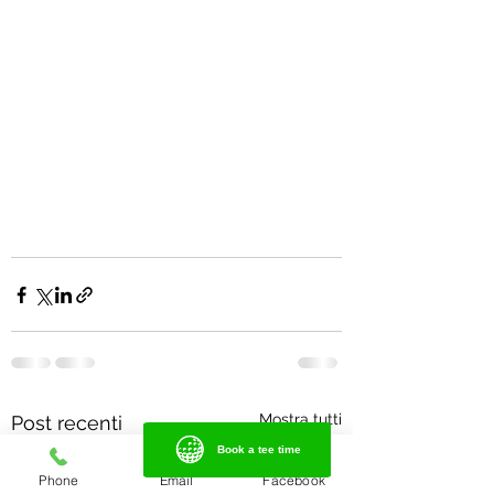
Mostra tutti
Post recenti
Book a tee time
Book a tee time
Phone
Email
Facebook