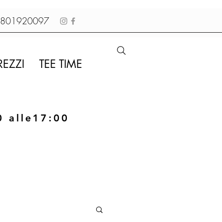
01920097
REZZI
TEE TIME
0 alle17:00