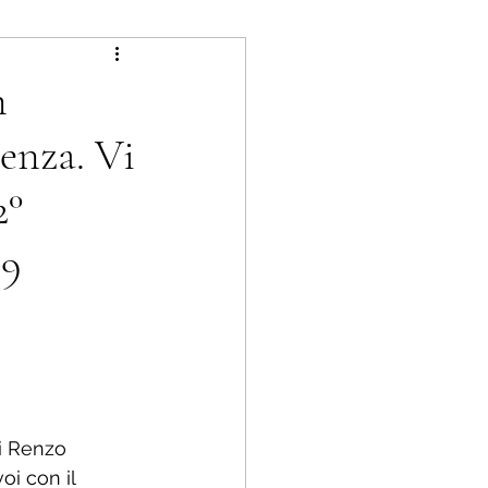
n
renza. Vi
2°
9
di Renzo 
i con il 