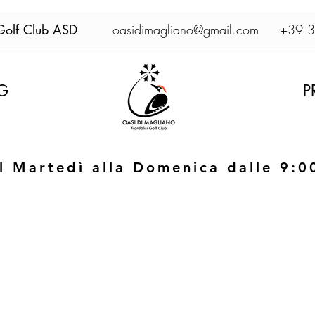
 Golf Club ASD
oasidimagliano@gmail.com
+39 38
G
P
l Martedì alla Domenica dalle 9:0