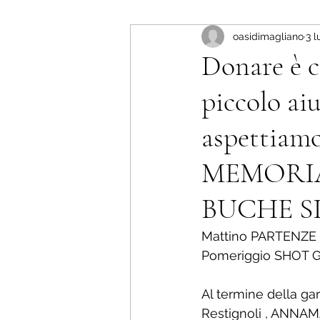
oasidimagliano
3 
Donare è c
piccolo ai
aspettiamo
MEMORIA
BUCHE S
Mattino PARTENZE
Pomeriggio SHOT G
Al termine della gar
Restignoli , ANNAM