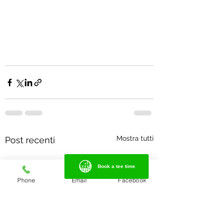
Mostra tutti
Post recenti
Book a tee time
Book a tee time
Phone
Email
Facebook