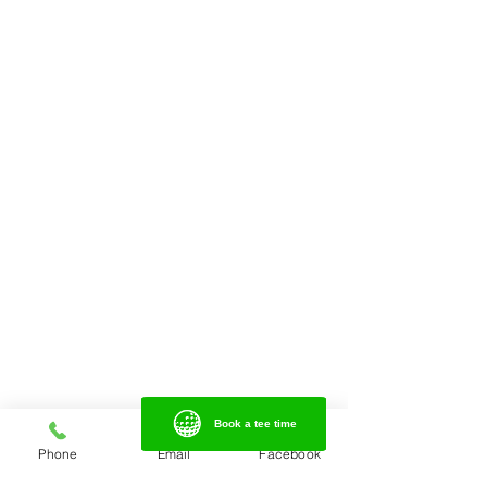
Book a tee time
Book a tee time
Phone
Email
Facebook