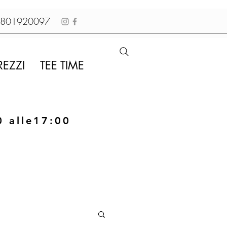
01920097
REZZI
TEE TIME
0 alle17:00