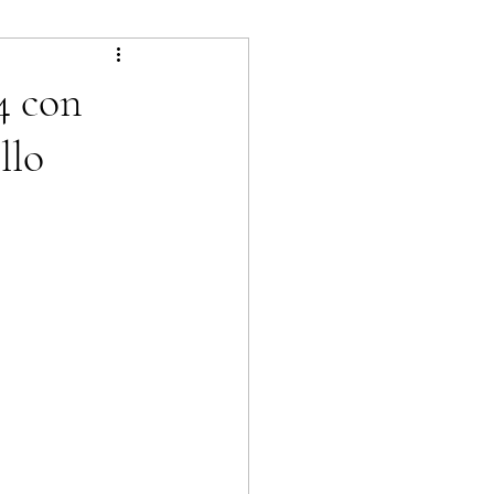
4 con
llo