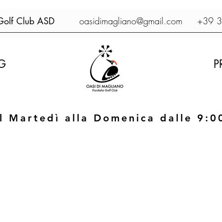
 Golf Club ASD
oasidimagliano@gmail.com
+39 38
G
P
l Martedì alla Domenica dalle 9:0