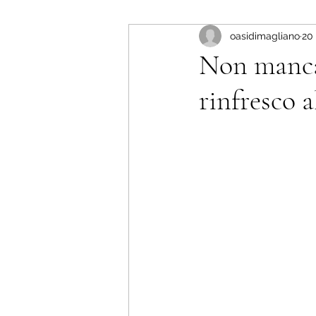
oasidimagliano
20
Non manca
rinfresco 