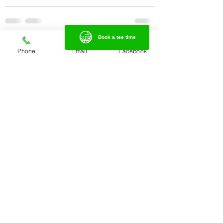
Book a tee time
Book a tee time
Mostra tutti
Post recenti
Phone
Email
Facebook