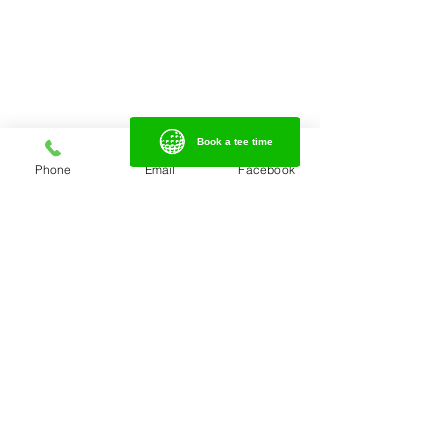
Book a tee time
Book a tee time
Phone
Email
Facebook