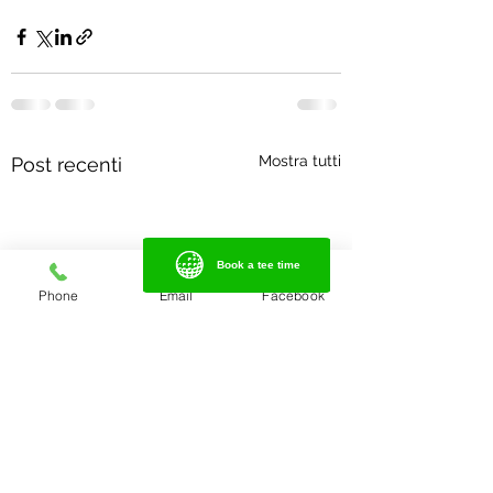
Mostra tutti
Post recenti
Book a tee time
Book a tee time
Phone
Email
Facebook