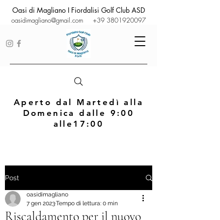
Oasi di Magliano I Fiordalisi Golf Club ASD
oasidimagliano@gmail.com
+39 3801920097
Aperto dal Martedì alla
Domenica dalle 9:00
alle17:00
Post
oasidimagliano
7 gen 2023
Tempo di lettura: 0 min
Riscaldamento per il nuovo