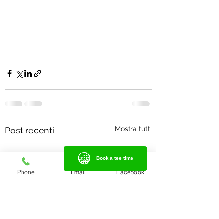
Mostra tutti
Post recenti
Book a tee time
Book a tee time
Phone
Email
Facebook