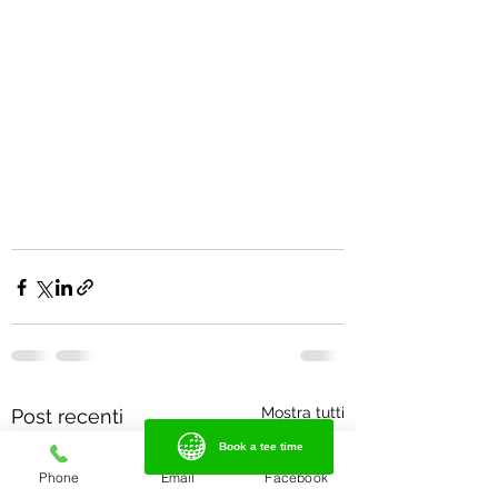
Mostra tutti
Post recenti
Book a tee time
Book a tee time
Phone
Email
Facebook