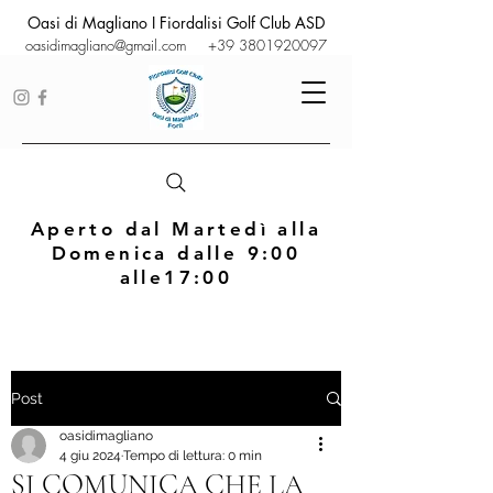
Oasi di Magliano I Fiordalisi Golf Club ASD
oasidimagliano@gmail.com
+39 3801920097
Aperto dal Martedì alla
Domenica dalle 9:00
alle17:00
Post
oasidimagliano
4 giu 2024
Tempo di lettura: 0 min
SI COMUNICA CHE LA