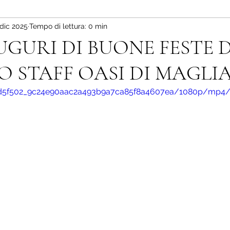
 dic 2025
Tempo di lettura: 0 min
UGURI DI BUONE FESTE 
O STAFF OASI DI MAGLIA
eo/d5f502_9c24e90aac2a493b9a7ca85f8a4607ea/1080p/mp4/