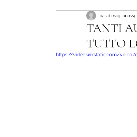
oasidimagliano
24
TANTI A
TUTTO L
https://video.wixstatic.com/vid