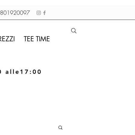
01920097
REZZI
TEE TIME
0 alle17:00