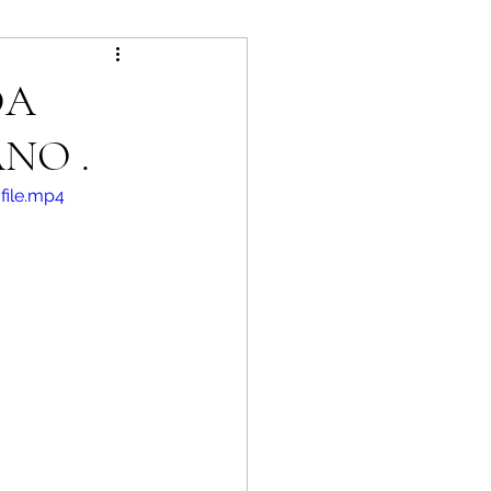
DA
NO .
file.mp4