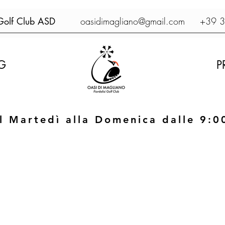
 Golf Club ASD
oasidimagliano@gmail.com
+39 38
G
P
l Martedì alla Domenica dalle 9:0