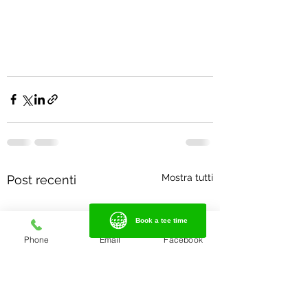
Mostra tutti
Post recenti
Book a tee time
Book a tee time
Phone
Email
Facebook