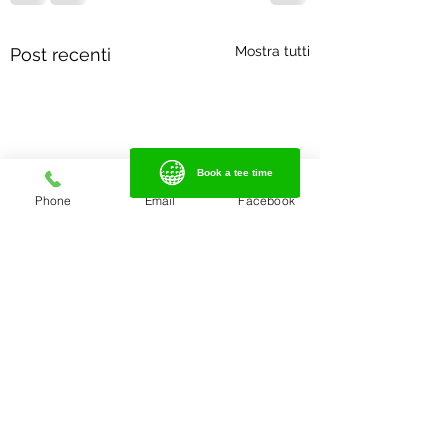
Mostra tutti
Post recenti
Book a tee time
Book a tee time
Phone
Email
Facebook