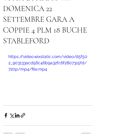
DOMENICA 22
SETTEMBRE GARA A
COPPIE 4 PLM 18 BUCHE
STABLEFORD
https://video.wixstatic.com/video/d5f50
2_903133acd56c46b9a32fc6f2807315fd/
720p/mp4/file.mp4